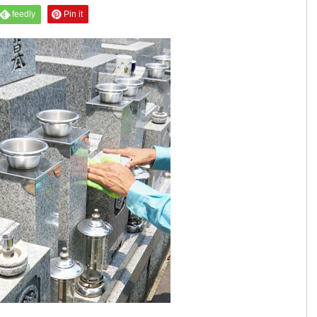
feedly
Pin it