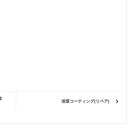
ま
浴室コーティング(リペア)