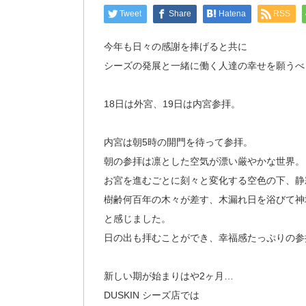
Tweet
Share
Hatena
RSS
今年も日々の感謝を捧げると共に
シーズの発展と一緒に働く人達の幸せを願うべ
18日は外宮、19日は内宮参拝。
内宮は朝5時の開門を待って参拝。
朝の参拝は凛とした空気が漂い厳やかな世界。
お宮を進むごとに刻々と変化する空色の下、静
樹齢何百年の木々が差す、木漏れ日を浴びて神
と感じました。
日の出も拝むことができ、幸福感たっぷりの参
新しい期が始まりはや2ヶ月…
DUSKIN シーズ店では