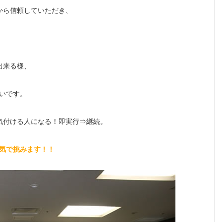
から信頼していただき、
出来る様、
いです。
気付ける人になる！即実行⇒継続。
気で挑みます！！