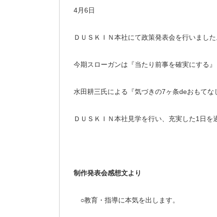
4月6日
ＤＵＳＫＩＮ本社にて政策発表会を行いました
今期スローガンは『当たり前事を確実にする』
水田耕三氏による『気づきの7ヶ条deおもてな
ＤＵＳＫＩＮ本社見学を行い、充実した1日を
制作発表会感想文より
○教育・指導に本気を出します。