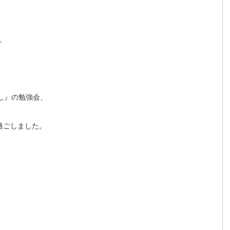
。
し』の勉強会、
過ごしました。